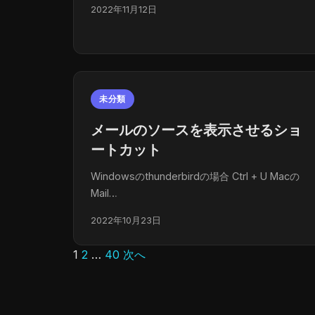
2022年11月12日
未分類
メールのソースを表示させるショ
ートカット
Windowsのthunderbirdの場合 Ctrl + U Macの
Mail…
2022年10月23日
1
2
…
40
次へ
投
稿
の