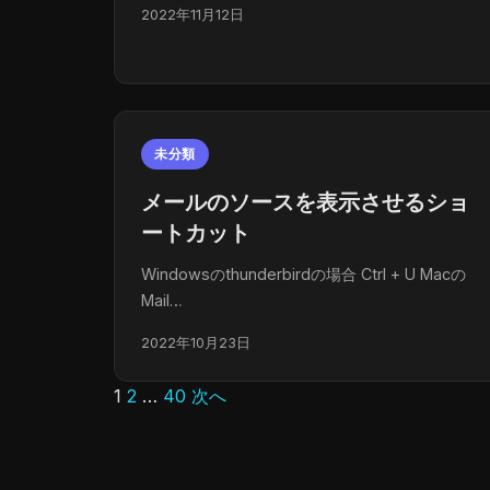
2022年11月12日
未分類
メールのソースを表示させるショ
ートカット
Windowsのthunderbirdの場合 Ctrl + U Macの
Mail…
2022年10月23日
1
2
…
40
次へ
投
稿
の