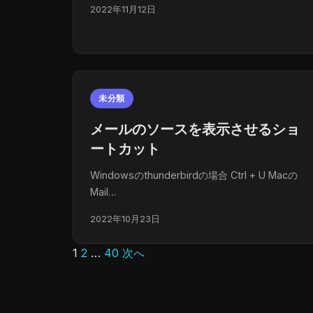
2022年11月12日
未分類
メールのソースを表示させるショ
ートカット
Windowsのthunderbirdの場合 Ctrl + U Macの
Mail…
2022年10月23日
1
2
…
40
次へ
投
稿
の