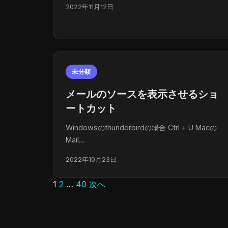
2022年11月12日
未分類
メールのソースを表示させるショ
ートカット
Windowsのthunderbirdの場合 Ctrl + U Macの
Mail…
2022年10月23日
1
2
…
40
次へ
投
稿
の