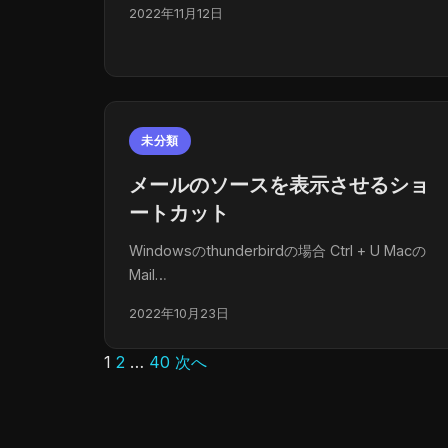
2022年11月12日
未分類
メールのソースを表示させるショ
ートカット
Windowsのthunderbirdの場合 Ctrl + U Macの
Mail…
2022年10月23日
1
2
…
40
次へ
投
稿
の