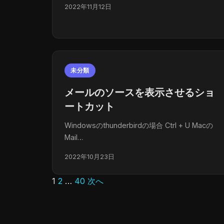
2022年11月12日
未分類
メールのソースを表示させるショ
ートカット
Windowsのthunderbirdの場合 Ctrl + U Macの
Mail…
2022年10月23日
1
2
…
40
次へ
投
稿
の