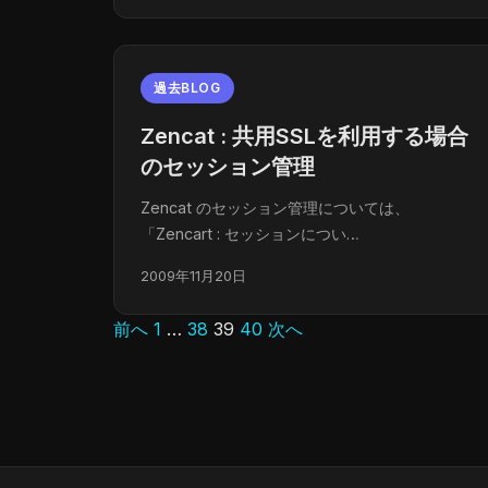
過去BLOG
Zencat : 共用SSLを利用する場合
のセッション管理
Zencat のセッション管理については、
「Zencart : セッションについ…
2009年11月20日
前へ
1
…
38
39
40
次へ
投
稿
の
ペ