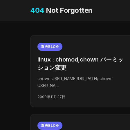
404
Not Forgotten
過去BLOG
linux : chomod,chown パーミッ
ション変更
chown USER_NAME /DIR_PATH/ chown
USER_NA…
2009年11月27日
過去BLOG