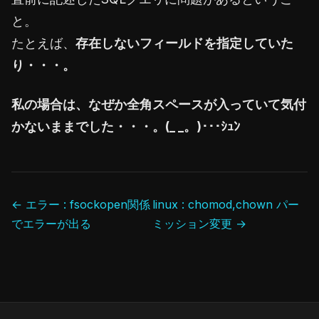
と。
たとえば、
存在しないフィールドを指定していた
り・・・。
私の場合は、
なぜか全角スペースが入っていて気付
かないままでした・・・。(_ _。)･･･ｼｭﾝ
atlanta
life
← エラー : fsockopen関係
linux : chomod,chown パー
insurance
でエラーが出る
ミッション変更 →