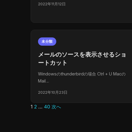
2022年11月12日
未分類
メールのソースを表示させるショ
ートカット
Windowsのthunderbirdの場合 Ctrl + U Macの
Mail…
2022年10月23日
1
2
…
40
次へ
投
稿
の