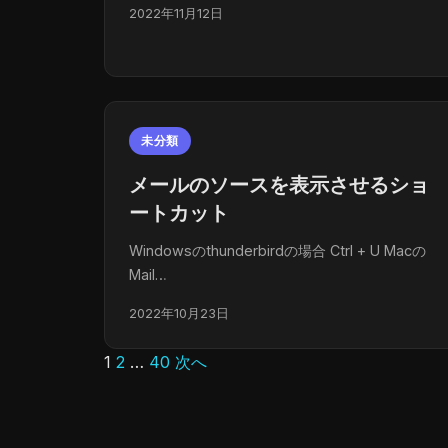
2022年11月12日
未分類
メールのソースを表示させるショ
ートカット
Windowsのthunderbirdの場合 Ctrl + U Macの
Mail…
2022年10月23日
1
2
…
40
次へ
投
稿
の