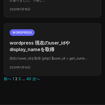
がありました。予期し…
2020年1月16日
WORDPRESS
wordpress 現在のuser_idや
display_nameを取得
現在のuser_idを取得 [php] $user_id = get_curre…
2020年1月14日
前へ
1
2
3
…
40
次へ
投
稿
の