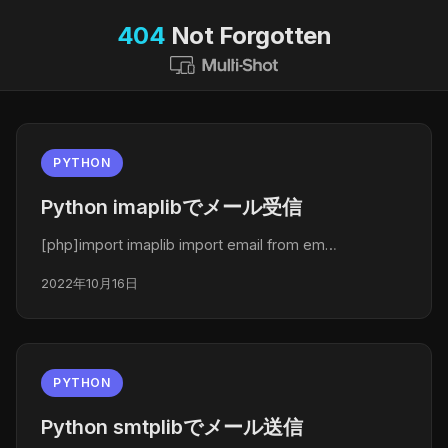
404
Not Forgotten
PYTHON
Python imaplibでメール受信
[php]import imaplib import email from em…
2022年10月16日
PYTHON
Python smtplibでメール送信