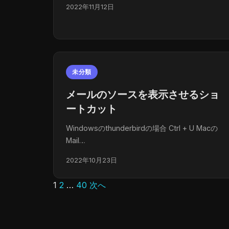
2022年11月12日
未分類
メールのソースを表示させるショ
ートカット
Windowsのthunderbirdの場合 Ctrl + U Macの
Mail…
2022年10月23日
1
2
…
40
次へ
投
稿
の