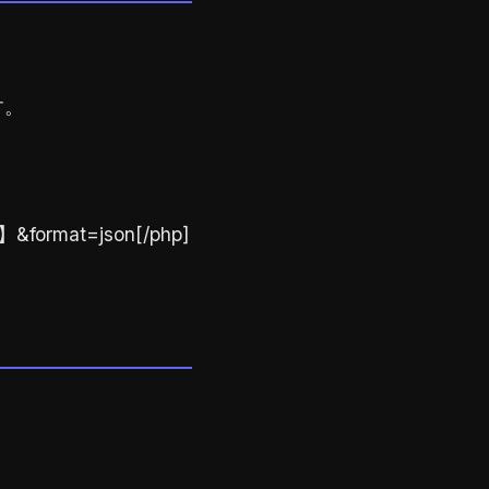
す。
P】&format=json[/php]