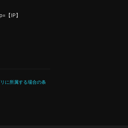
】&ip=【IP】
テゴリに所属する場合の条