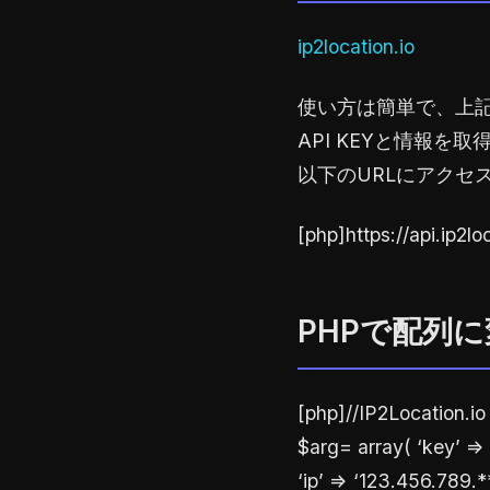
ip2location.io
使い方は簡単で、上記
API KEYと情報を
以下のURLにアクセ
[php]https://api.ip
PHPで配列
[php]//IP2Location
$arg= array( ‘key’ =>
‘ip’ => ‘123.456.789.*