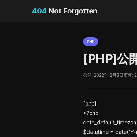
404
Not Forgotten
PHP
[PHP]
公開: 2022年12月8日
更新: 
[php]
<?php
date_default_timezon
$datetime = date(‘Y-