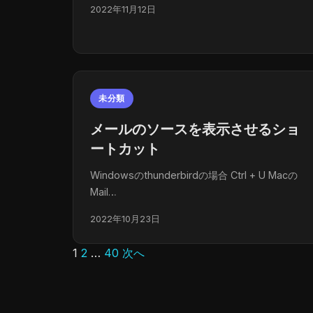
2022年11月12日
未分類
メールのソースを表示させるショ
ートカット
Windowsのthunderbirdの場合 Ctrl + U Macの
Mail…
2022年10月23日
1
2
…
40
次へ
投
稿
の