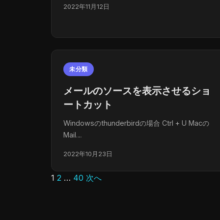
2022年11月12日
未分類
メールのソースを表示させるショ
ートカット
Windowsのthunderbirdの場合 Ctrl + U Macの
Mail…
2022年10月23日
1
2
…
40
次へ
投
稿
の