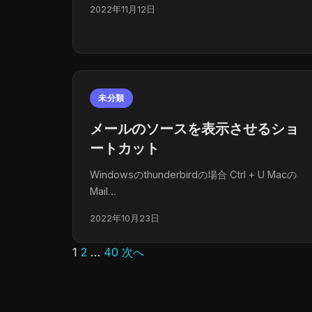
2022年11月12日
未分類
メールのソースを表示させるショ
ートカット
Windowsのthunderbirdの場合 Ctrl + U Macの
Mail…
2022年10月23日
1
2
…
40
次へ
投
稿
の