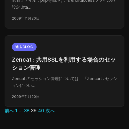
htmlファイルでphpを動かすための.htaccessファイルの
設定 .hta…
2009年11月20日
過去BLOG
Zencat : 共用SSLを利用する場合のセッ
ション管理
Zencat のセッション管理については、「Zencart : セッシ
ョンについ…
2009年11月20日
前へ
1
…
38
39
40
次へ
投
稿