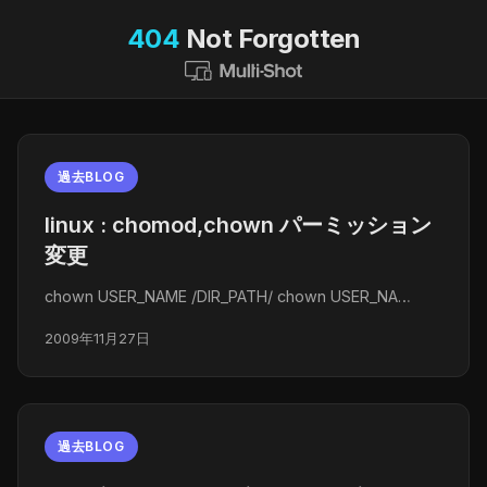
404
Not Forgotten
過去BLOG
linux : chomod,chown パーミッション
変更
chown USER_NAME /DIR_PATH/ chown USER_NA…
2009年11月27日
過去BLOG