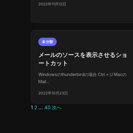
2022年11月12日
未分類
メールのソースを表示させるショ
ートカット
Windowsのthunderbirdの場合 Ctrl + U Macの
Mail…
2022年10月23日
1
2
…
40
次へ
投
稿
の