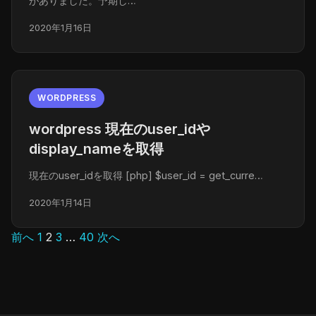
がありました。予期し…
2020年1月16日
WORDPRESS
wordpress 現在のuser_idや
display_nameを取得
現在のuser_idを取得 [php] $user_id = get_curre…
2020年1月14日
前へ
1
2
3
…
40
次へ
投
稿
の