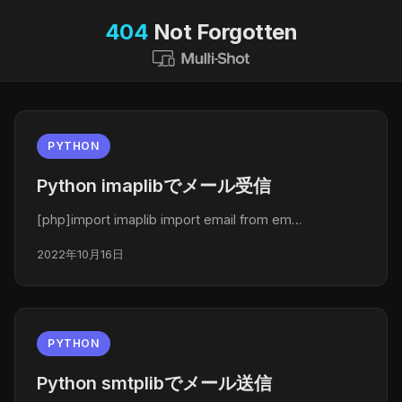
404
Not Forgotten
PYTHON
Python imaplibでメール受信
[php]import imaplib import email from em…
2022年10月16日
PYTHON
Python smtplibでメール送信