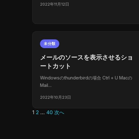
2022年11月12日
未分類
メールのソースを表示させるショ
ートカット
Windowsのthunderbirdの場合 Ctrl + U Macの
Mail…
2022年10月23日
1
2
…
40
次へ
投
稿
の