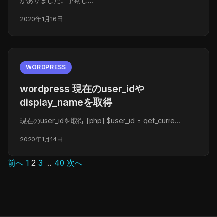
がありました。予期し…
2020年1月16日
WORDPRESS
wordpress 現在のuser_idや
display_nameを取得
現在のuser_idを取得 [php] $user_id = get_curre…
2020年1月14日
前へ
1
2
3
…
40
次へ
投
稿
の