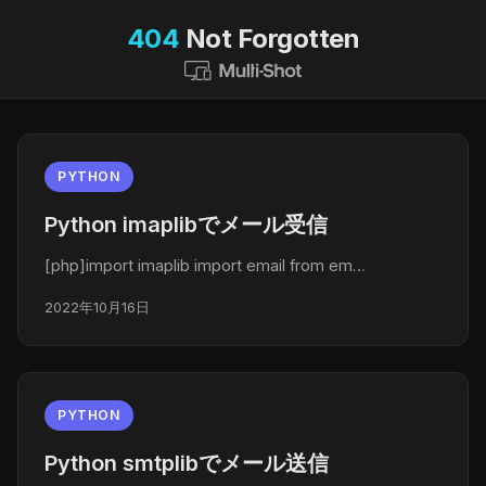
404
Not Forgotten
PYTHON
Python imaplibでメール受信
[php]import imaplib import email from em…
2022年10月16日
PYTHON
Python smtplibでメール送信