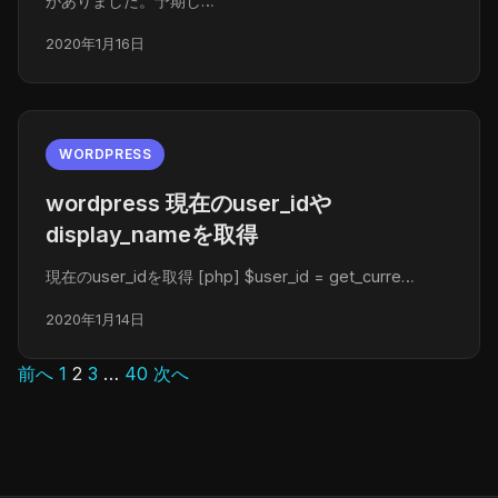
がありました。予期し…
2020年1月16日
WORDPRESS
wordpress 現在のuser_idや
display_nameを取得
現在のuser_idを取得 [php] $user_id = get_curre…
2020年1月14日
前へ
1
2
3
…
40
次へ
投
稿
の