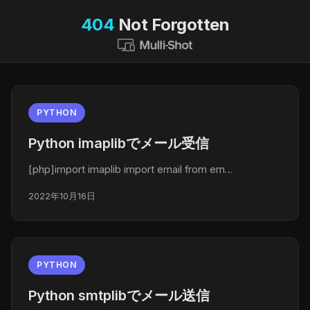
404
Not Forgotten
PYTHON
Python imaplibでメール受信
[php]import imaplib import email from em…
2022年10月16日
PYTHON
Python smtplibでメール送信