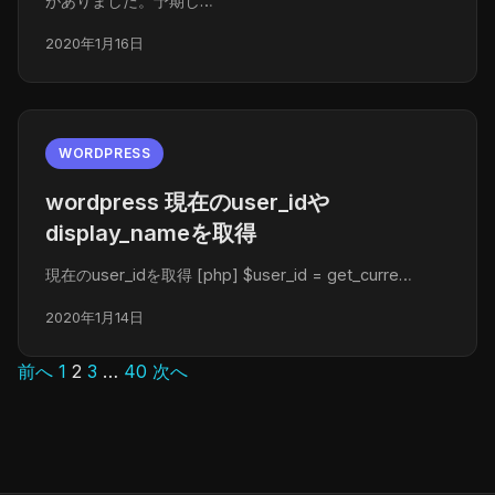
がありました。予期し…
2020年1月16日
WORDPRESS
wordpress 現在のuser_idや
display_nameを取得
現在のuser_idを取得 [php] $user_id = get_curre…
2020年1月14日
前へ
1
2
3
…
40
次へ
投
稿
の