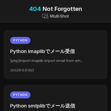
404
Not Forgotten
PYTHON
Python imaplibでメール受信
[php]import imaplib import email from em…
2022年10月16日
PYTHON
Python smtplibでメール送信