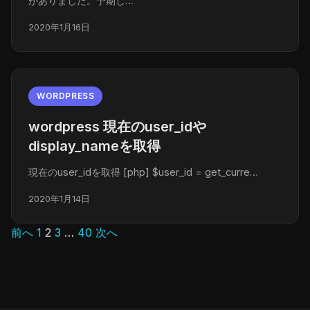
がありました。予期し…
2020年1月16日
WORDPRESS
wordpress 現在のuser_idや
display_nameを取得
現在のuser_idを取得 [php] $user_id = get_curre…
2020年1月14日
前へ
1
2
3
…
40
次へ
投
稿
の