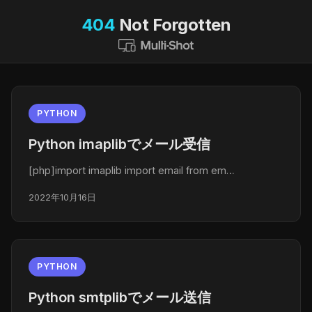
404
Not Forgotten
PYTHON
Python imaplibでメール受信
[php]import imaplib import email from em…
2022年10月16日
PYTHON
Python smtplibでメール送信