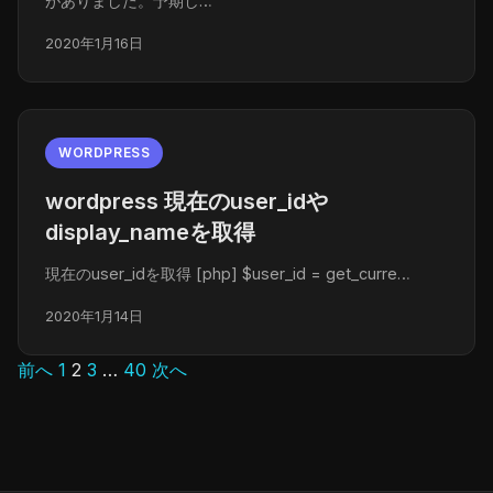
がありました。予期し…
2020年1月16日
WORDPRESS
wordpress 現在のuser_idや
display_nameを取得
現在のuser_idを取得 [php] $user_id = get_curre…
2020年1月14日
前へ
1
2
3
…
40
次へ
投
稿
の