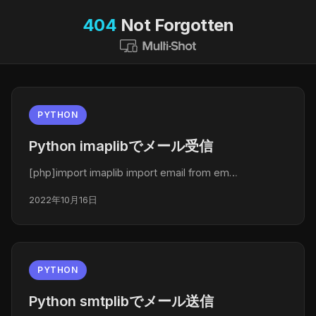
404
Not Forgotten
PYTHON
Python imaplibでメール受信
[php]import imaplib import email from em…
2022年10月16日
PYTHON
Python smtplibでメール送信