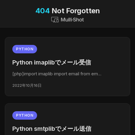
404
Not Forgotten
PYTHON
Python imaplibでメール受信
[php]import imaplib import email from em…
2022年10月16日
PYTHON
Python smtplibでメール送信