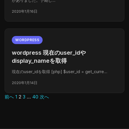
がありました。予期し…
2020年1月16日
WORDPRESS
wordpress 現在のuser_idや
display_nameを取得
現在のuser_idを取得 [php] $user_id = get_curre…
2020年1月14日
前へ
1
2
3
…
40
次へ
投
稿
の