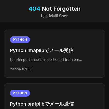
404
Not Forgotten
PYTHON
Python imaplibでメール受信
[php]import imaplib import email from em…
2022年10月16日
PYTHON
Python smtplibでメール送信