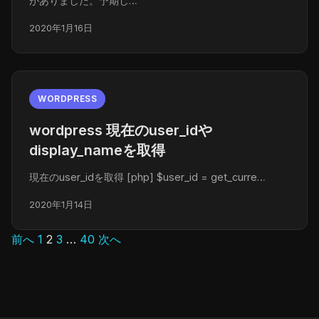
がありました。予期し…
2020年1月16日
WORDPRESS
wordpress 現在のuser_idや
display_nameを取得
現在のuser_idを取得 [php] $user_id = get_curre…
2020年1月14日
前へ
1
2
3
…
40
次へ
投
稿
の